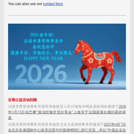
You can also use our
contact form
.
近期公益活动回顾
：
法国世尊律师事务所很荣幸接接受人民日报海外网及新欧洲的邀请于
2026
年3月15日在巴黎“旅法经验交流分享会”上做关于法国居留合规问题的讲
座
。
法国世尊律师事务所很荣幸接受北京大成律师事务所邀请于
2025年4月7日
在
北京兆泰国际中心
该所总部与中国律师同仁进行交流，并以“中国企业在