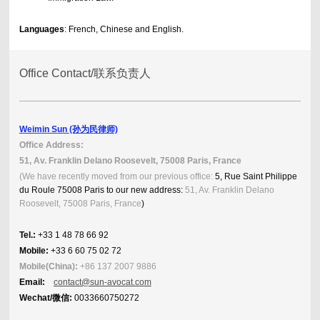
Languages
: French, Chinese and English.
Office Contact/联系负责人
Weimin Sun (孙为民律师)
Office Address:
51, Av. Franklin Delano Roosevelt, 75008 Paris, France
(We have recently moved from our previous office:
5, Rue Saint Philippe
du Roule 75008 Paris to our new address:
51, Av. Franklin Delano
Roosevelt, 75008 Paris, France
)
Tel.:
+33 1 48 78 66 92
Mobile:
+33 6 60 75 02 72
Mobile(China):
+86 137 2007 9886
Email:
contact@sun-avocat.com
Wechat/微信:
0033660750272