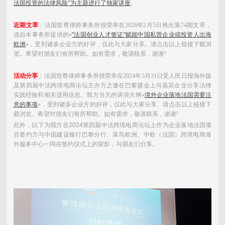
法国投资的法律风险”为主题进行了独家讲座
。
近期文萃
：法国世尊律师事务所很荣幸在2026年2月5日推出第74期文萃，
选自本事务所提供的«
"法国创业人才签证"赋能中国私营企业或投资人出海
欧洲
»，受到诸多企业方的好评，仅此与大家分享。
请点击以上链接下载浏
览。希望对朋友们有所帮助。如有需求，敬请联系，谢谢!
活动分享
：法国世尊律师事务所很荣幸在2024年5月31日受人民日报海外版
及第四届中法跨境电商论坛主办方之邀在巴黎盛会上与嘉宾企业分享法律
实践经验和相关适用信息。我方当天的讲演大纲«
境外企业落地法国需要注
意的事项
»，受到诸多企业方的好评，仅此与大家分享。
请点击以上链接下
载浏览。希望对朋友们有所帮助。如有需求，敬请联系，谢谢!
此外，以下为我方在2024第四届中法跨境电商论坛上作为企业落地法国项
目签约方与中国建设银行巴黎分行、菜鸟欧洲、中欧（法国）跨境电商海
外服务中心一同在签约仪式上的留影，与朋友们分享。