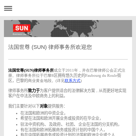
Business Law Firm
法国世尊 (SUN) 律师事务所欢迎您
法国世尊(SUN)律师事务所
成立于2011年，并在巴黎律师公会正式注
册。律师事务所位于巴黎8
区拥有悠久历史的
Faubourg du Roule
街
区，巴黎的
商业黄金地段。(详见
联系方式
)
律师事务所
致力于
为客户提供适合的法律解决方案
从而更好地实现
，
客户在中法及中欧商务上的利益。
我们主要针对以下
对象
提供服务：
在法国和欧洲的中资企业，
希望在法国和欧洲开展业务或投资的在华企业，
、
、
、
驻法中资机构
及政府
社团
企业在法国的分支机构，
有在法国和欧洲拓展商务或投资计划的中国个人，
有在中国拓展商务或投资计划的法国和欧洲企业或个人
,