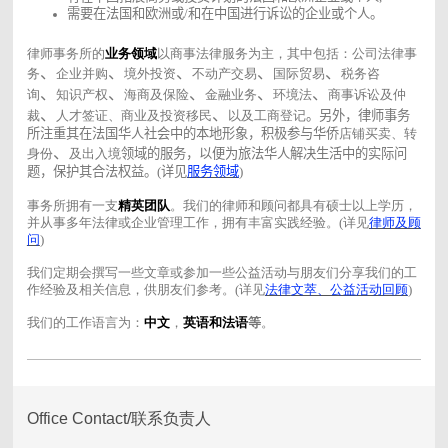
需要在法国和欧洲或
/
和在中国进行诉讼的企业或个人。
律师事务所的
业务领域
以商事法律服务为主，其中包括：公司法律事
、
、
、
、
、
务
企业并购
境外投资
不动产交易
国际贸易
税务咨
、
、
、
、
、
询
知识产权
海商及保险
金融业务
环境法
商事诉讼及仲
、
、
裁
人才签证、商业及投资移民
以及工商登记
。另外，律师事务
所注重其在法国华人社会中的本地形象，积极参与华侨
店铺买卖、转
、
身份
及出入境
领域的服务，以便为旅法华人解决生活中的实际问
题，保护其合法权益。
(
详见
服务领域
)
事务所拥有一支
精英团队
。我们的律师和顾问都具有硕士以上学历，
并从事多年法律或企业管理工作，拥有丰富实践经验。(详见
律师及顾
问
)
我们定期会撰写一些文章或参加一些公益活动与朋友们分享我们的工
作经验及相关信息，供朋友们参考。
(详见
法律
文萃、公益活动回顾
)
我们的工作语言为：
中文
，
英语和法语
等
。
Office Contact/联系负责人