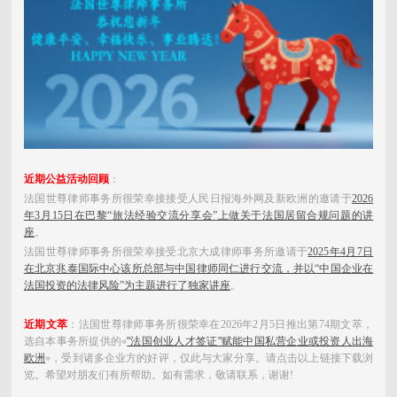
近期公益活动回顾
：
法国世尊律师事务所很荣幸接接受人民日报海外网及新欧洲的邀请于
2026
年3月15日在巴黎“旅法经验交流分享会”上做关于法国居留合规问题的讲
座
。
法国世尊律师事务所很荣幸接受北京大成律师事务所邀请于
2025年4月7日
在
北京兆泰国际中心
该所总部与中国律师同仁进行交流，并以“中国企业在
法国投资的法律风险”为主题进行了独家讲座
。
近期文萃
：法国世尊律师事务所很荣幸在2026年2月5日推出第74期文萃，
选自本事务所提供的«
"法国创业人才签证"赋能中国私营企业或投资人出海
欧洲
»，受到诸多企业方的好评，仅此与大家分享。
请点击以上链接下载浏
览。希望对朋友们有所帮助。如有需求，敬请联系，谢谢!