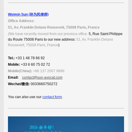
Weimin Sun (孙为民律师)
Office Address:
51, Av. Franklin Delano Roosevelt, 75008 Paris, France
(We have recently moved from our previous office:
5, Rue Saint Philippe
du Roule 75008 Paris to our new address:
51, Av. Franklin Delano
Roosevelt, 75008 Paris, France
)
Tel.:
+33 1 48 78 66 92
Mobile:
+33 6 60 75 02 72
Mobile(China):
+86 137 2007 9886
Email:
contact@sun-avocat.com
Wechat/微信:
0033660750272
You can also use our
contact form
.