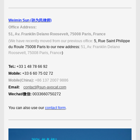
Weimin Sun (孙为民律师)
Office Address:
51, Av. Franklin Delano Roosevelt, 75008 Paris, France
(We have recently moved from our previous office:
5, Rue Saint Philippe
du Roule 75008 Paris to our new address:
51, Av. Franklin Delano
Roosevelt, 75008 Paris, France
)
Tel.:
+33 1 48 78 66 92
Mobile:
+33 6 60 75 02 72
Mobile(China):
+86 137 2007 9886
Email:
contact@sun-avocat.com
Wechat/微信:
0033660750272
You can also use our
contact form
.