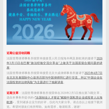
近期公益活动回顾
：
法国世尊律师事务所很荣幸接接受人民日报海外网及新欧洲的邀请于
2026
年3月15日在巴黎“旅法经验交流分享会”上做关于法国居留合规问题的讲
座
。
法国世尊律师事务所很荣幸接受北京大成律师事务所邀请于
2025年4月7日
在
北京兆泰国际中心
该所总部与中国律师同仁进行交流，并以“中国企业在
法国投资的法律风险”为主题进行了独家讲座
。
近期文萃
：法国世尊律师事务所很荣幸在2026年2月5日推出第74期文萃，
选自本事务所提供的«
"法国创业人才签证"赋能中国私营企业或投资人出海
欧洲
»，受到诸多企业方的好评，仅此与大家分享。
请点击以上链接下载浏
览。希望对朋友们有所帮助。如有需求，敬请联系，谢谢!