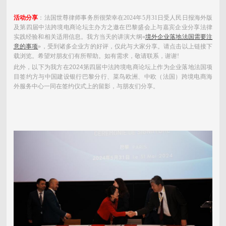
活动分享
：法国世尊律师事务所很荣幸在2024年5月31日受人民日报海外版
及第四届中法跨境电商论坛主办方之邀在巴黎盛会上与嘉宾企业分享法律
实践经验和相关适用信息。我方当天的讲演大纲«
境外企业落地法国需要注
意的事项
»，受到诸多企业方的好评，仅此与大家分享。
请点击以上链接下
载浏览。希望对朋友们有所帮助。如有需求，敬请联系，谢谢!
此外，以下为我方在2024第四届中法跨境电商论坛上作为企业落地法国项
目签约方与中国建设银行巴黎分行、菜鸟欧洲、中欧（法国）跨境电商海
外服务中心一同在签约仪式上的留影，与朋友们分享。