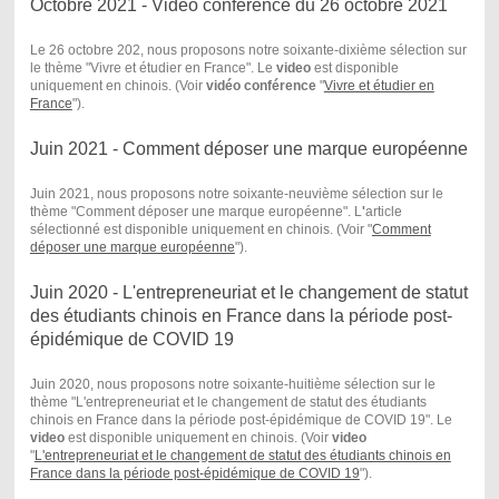
Octobre 2021 - Vidéo conférence du 26 octobre 2021
Le 26 octobre 202, nous proposons notre soixante-dixième sélection sur
le thème "Vivre et étudier en France". Le
video
est disponible
uniquement en chinois. (Voir
vidéo conférence
"
Vivre et étudier en
France
") .
Juin 2021 - Comment déposer une marque européenne
Juin 2021, nous proposons notre soixante-neuvième sélection sur le
thème "Comment déposer une marque européenne". L
'
article
sélectionné est disponible uniquement en chinois. (Voir "
Comment
déposer une marque européenne
") .
Juin 2020 - L'entrepreneuriat et le changement de statut
des étudiants chinois en France dans la période post-
épidémique de COVID 19
Juin 2020, nous proposons notre soixante-huitième sélection sur le
thème "L'entrepreneuriat et le changement de statut des étudiants
chinois en France dans la période post-épidémique de COVID 19". Le
video
est disponible uniquement en chinois. (Voir
video
"
L
'entrepreneuriat et le changement de statut des étudiants chinois en
France dans la période post-épidémique de COVID 19
") .