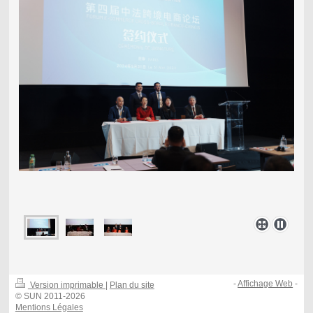
-
Affichage Web
-
Version imprimable
|
Plan du site
© SUN 2011-2026
Mentions Légales