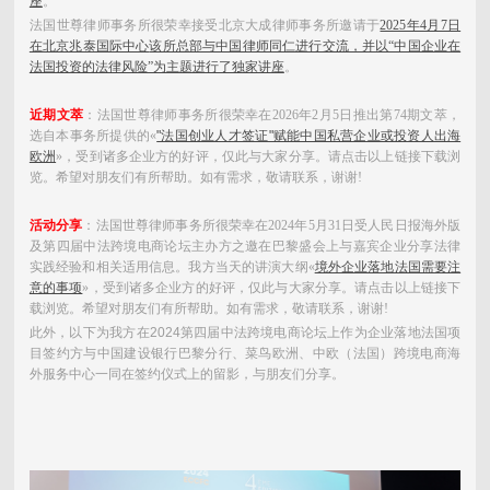
座
。
法国世尊律师事务所很荣幸接受北京大成律师事务所邀请于
2025年4月7日
在
北京兆泰国际中心
该所总部与中国律师同仁进行交流，并以“中国企业在
法国投资的法律风险”为主题进行了独家讲座
。
近期文萃
：法国世尊律师事务所很荣幸在2026年2月5日推出第74期文萃，
选自本事务所提供的«
"法国创业人才签证"赋能中国私营企业或投资人出海
欧洲
»，受到诸多企业方的好评，仅此与大家分享。
请点击以上链接下载浏
览。希望对朋友们有所帮助。如有需求，敬请联系，谢谢!
活动分享
：法国世尊律师事务所很荣幸在2024年5月31日受人民日报海外版
及第四届中法跨境电商论坛主办方之邀在巴黎盛会上与嘉宾企业分享法律
实践经验和相关适用信息。我方当天的讲演大纲«
境外企业落地法国需要注
意的事项
»，受到诸多企业方的好评，仅此与大家分享。
请点击以上链接下
载浏览。希望对朋友们有所帮助。如有需求，敬请联系，谢谢!
此外，以下为我方在2024第四届中法跨境电商论坛上作为企业落地法国项
目签约方与中国建设银行巴黎分行、菜鸟欧洲、中欧（法国）跨境电商海
外服务中心一同在签约仪式上的留影，与朋友们分享。