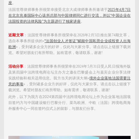
座
。
法国世尊律师事务所很荣幸接受北京大成律师事务所邀请于
2025年4月7日
在
北京兆泰国际中心
该所总部与中国律师同仁进行交流，并以“中国企业在
法国投资的法律风险”为主题进行了独家讲座
。
近期文萃
：法国世尊律师事务所很荣幸在2026年2月5日推出第74期文萃，
选自本事务所提供的«
"法国创业人才签证"赋能中国私营企业或投资人出海
欧洲
»，受到诸多企业方的好评，仅此与大家分享。
请点击以上链接下载浏
览。希望对朋友们有所帮助。如有需求，敬请联系，谢谢!
活动分享
：法国世尊律师事务所很荣幸在2024年5月31日受人民日报海外版
及第四届中法跨境电商论坛主办方之邀在巴黎盛会上与嘉宾企业分享法律
实践经验和相关适用信息。我方当天的讲演大纲«
境外企业落地法国需要注
意的事项
»，受到诸多企业方的好评，仅此与大家分享。
请点击以上链接下
载浏览。希望对朋友们有所帮助。如有需求，敬请联系，谢谢!
此外，以下为我方在2024第四届中法跨境电商论坛上作为企业落地法国项
目签约方与中国建设银行巴黎分行、菜鸟欧洲、中欧（法国）跨境电商海
外服务中心一同在签约仪式上的留影，与朋友们分享。