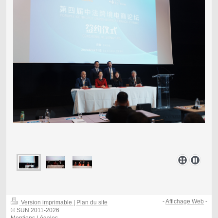
-
Affichage Web
-
Version imprimable
|
Plan du site
© SUN 2011-2026
Mentions Légales