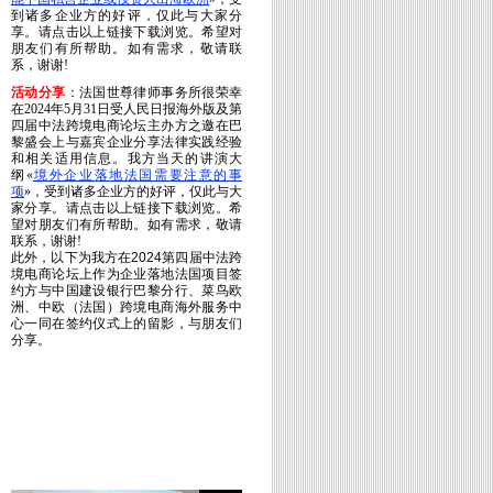
到诸多企业方的好评，仅此与大家分
享。
请点击以上链接下载浏览。希望对
朋友们有所帮助。如有需求，敬请联
系，谢谢!
活动分享
：法国世尊律师事务所很荣幸
在2024年5月31日受人民日报海外版及第
四届中法跨境电商论坛主办方之邀在巴
黎盛会上与嘉宾企业分享法律实践经验
和相关适用信息。我方当天的讲演大
纲«
境外企业落地法国需要注意的事
项
»，受到诸多企业方的好评，仅此与大
家分享。
请点击以上链接下载浏览。希
望对朋友们有所帮助。如有需求，敬请
联系，谢谢!
此外，以下为我方在2024第四届中法跨
境电商论坛上作为企业落地法国项目签
约方与中国建设银行巴黎分行、菜鸟欧
洲、中欧（法国）跨境电商海外服务中
心一同在签约仪式上的留影，与朋友们
分享。