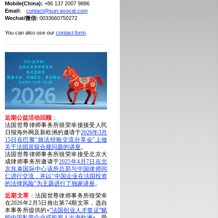
Mobile(China):
+86 137 2007 9886
Email:
contact@sun-avocat.com
Wechat/微信:
0033660750272
You can also use our
contact form
.
近期公益活动回顾
：
法国世尊律师事务所很荣幸接接受人民
日报海外网及新欧洲的邀请于
2026年3月
15日在巴黎“旅法经验交流分享会”上做
关于法国居留合规问题的讲座
。
法国世尊律师事务所很荣幸接受北京大
成律师事务所邀请于
2025年4月7日在
北
京兆泰国际中心
该所总部与中国律师同
仁进行交流，并以“中国企业在法国投资
的法律风险”为主题进行了独家讲座
。
近期文萃
：法国世尊律师事务所很荣幸
在2026年2月5日推出第74期文萃，选自
本事务所提供的«
"法国创业人才签证"赋
能中国私营企业或投资人出海欧洲
»，受