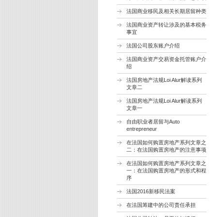
法国商业移民及相关长期居留种类
法国商业资产转让涉及的基本税务
事宜
法国公司股东账户介绍
法国商业资产交易资金托管账户介
绍
法国房地产法规Loi Alur解读系列
文章二
法国房地产法规Loi Alur解读系列
文章一
自由职业者居留与Auto
entrepreneur
在法国如何购置房地产系列文章之
二：在法国购置房地产的注意事项
在法国如何购置房地产系列文章之
一：在法国购置房地产的形式和程
序
法国2016新移民法案
在法国筹建中的公司责任承担