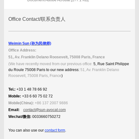
Document Adobe Acrobat [177.1 KB]
Office Contact/联系负责人
Weimin Sun (孙为民律师)
Office Address:
51, Av. Franklin Delano Roosevelt, 75008 Paris, France
(We have recently moved from our previous office:
5, Rue Saint Philippe
du Roule 75008 Paris to our new address:
51, Av. Franklin Delano
Roosevelt, 75008 Paris, France
)
Tel.:
+33 1 48 78 66 92
Mobile:
+33 6 60 75 02 72
Mobile(China):
+86 137 2007 9886
Email:
contact@sun-avocat.com
Wechat/微信:
0033660750272
You can also use our
contact form
.