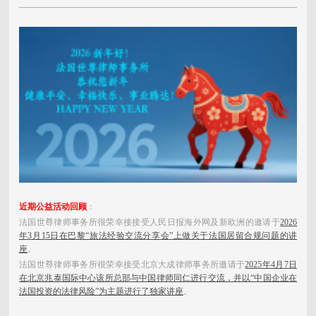
近期公益活动回顾
：
法国世尊律师事务所很荣幸接接受人民日报海外网及新欧洲的邀请于
2026
年3月15日在巴黎“旅法经验交流分享会”上做关于法国居留合规问题的讲
座
。
法国世尊律师事务所很荣幸接受北京大成律师事务所邀请于
2025年4月7日
在
北京兆泰国际中心
该所总部与中国律师同仁进行交流，并以“中国企业在
法国投资的法律风险”为主题进行了独家讲座
。